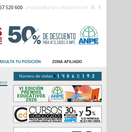
67 520 600
anpeab@anpe-albacete.com
NSULTA TU POSICIÓN
ZONA AFILIADO
Número de visitas
NICIO