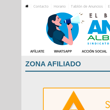
×
Contacto
Horario
Tablón de Anuncios
E
Afiliate
WhatsApp
Acción
AFÍLIATE
WHATSAPP
ACCIÓN SOCIAL
Social
ZONA AFILIADO
Jornadas
Educativas
Cursos
Homologados
Cursos
Homologados