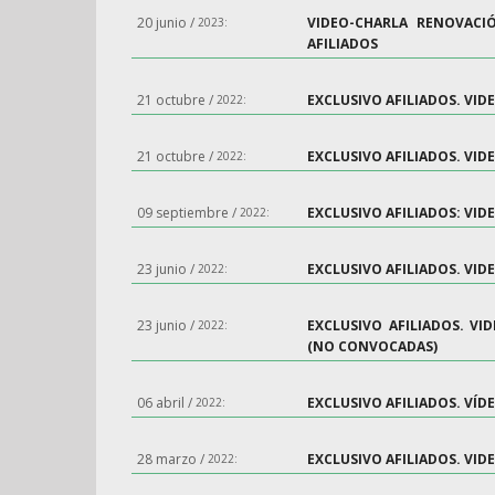
Zona
20 junio /
VIDEO-CHARLA RENOVACIÓ
2023:
AFILIADOS
Afiliado
21 octubre /
EXCLUSIVO AFILIADOS. VID
2022:
21 octubre /
EXCLUSIVO AFILIADOS. VI
2022:
09 septiembre /
EXCLUSIVO AFILIADOS: VID
2022:
23 junio /
EXCLUSIVO AFILIADOS. VID
2022:
23 junio /
EXCLUSIVO AFILIADOS. VI
2022:
(NO CONVOCADAS)
06 abril /
EXCLUSIVO AFILIADOS. VÍD
2022:
28 marzo /
EXCLUSIVO AFILIADOS. VI
2022: