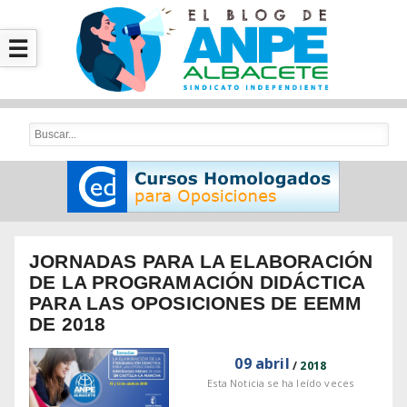
×
☰
Afiliate
WhatsApp
Acción
Social
Jornadas
JORNADAS PARA LA ELABORACIÓN
Educativas
DE LA PROGRAMACIÓN DIDÁCTICA
PARA LAS OPOSICIONES DE EEMM
Cursos
DE 2018
Homologados
09 abril
/
2018
Cursos
Esta Noticia se ha leído
veces
Homologados