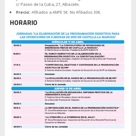
c/
Paseo de la Cuba, 27
, Albacete.
Precio:
Afiliados a ANPE 5€. No Afiliados 30€.
HORARIO
CONSULTA
ZONA
TU
S
AFILIADO
POSICIÓN