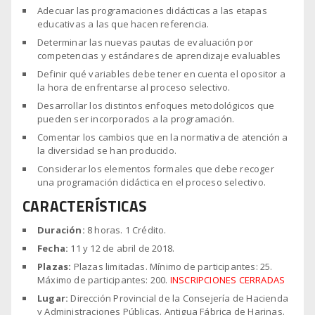
Adecuar las programaciones didácticas a las etapas
Zona
educativas a las que hacen referencia.
Afiliado
Determinar las nuevas pautas de evaluación por
competencias y estándares de aprendizaje evaluables
Definir qué variables debe tener en cuenta el opositor a
la hora de enfrentarse al proceso selectivo.
Desarrollar los distintos enfoques metodológicos que
pueden ser incorporados a la programación.
Comentar los cambios que en la normativa de atención a
la diversidad se han producido.
Considerar los elementos formales que debe recoger
una programación didáctica en el proceso selectivo.
CARACTERÍSTICAS
Duración:
8 horas. 1 Crédito.
Fecha:
11 y 12 de abril de 2018.
Plazas:
Plazas limitadas. Mínimo de participantes: 25.
Máximo de participantes: 200.
INSCRIPCIONES CERRADAS
Lugar:
Dirección Provincial de la Consejería de Hacienda
y Administraciones Públicas. Antigua Fábrica de Harinas.