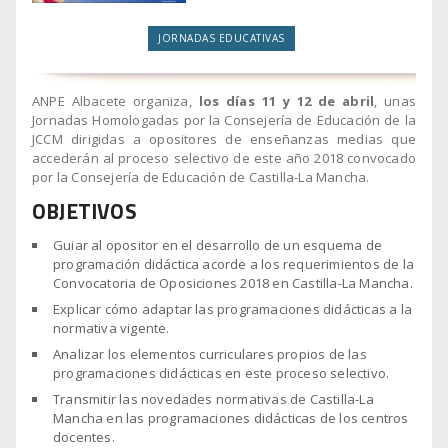
Oposiciones
Profesores
JORNADAS EDUCATIVAS
Secundaria
Cursos
ANPE Albacete organiza,
los días 11 y 12 de abril
, unas
Jornadas Homologadas por la Consejería de Educación de la
Homologados
JCCM dirigidas a opositores de enseñanzas medias que
Oposiciones
accederán al proceso selectivo de este año 2018 convocado
Maestros
por la Consejería de Educación de Castilla-La Mancha.
Primaria
OBJETIVOS
Cursos
Guiar al opositor en el desarrollo de un esquema de
Consulta
programación didáctica acorde a los requerimientos de la
Homologados
Tu
Convocatoria de Oposiciones 2018 en Castilla-La Mancha.
Oposiciones
Posición
Explicar cómo adaptar las programaciones didácticas a la
Maestros
en
normativa vigente.
Infantil
la
Analizar los elementos curriculares propios de las
programaciones didácticas en este proceso selectivo.
Lista
Oferta
de
Transmitir las novedades normativas de Castilla-La
Formativa
Mancha en las programaciones didácticas de los centros
Interinos
Completa
docentes.