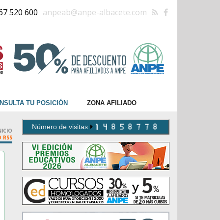
67 520 600
anpeab@anpe-albacete.com
NSULTA TU POSICIÓN
ZONA AFILIADO
Número de visitas
NICIO
D RSS