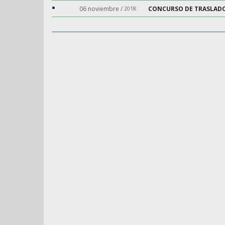
Zona
06 noviembre /
CONCURSO DE TRASLADOS
2018:
Afiliado