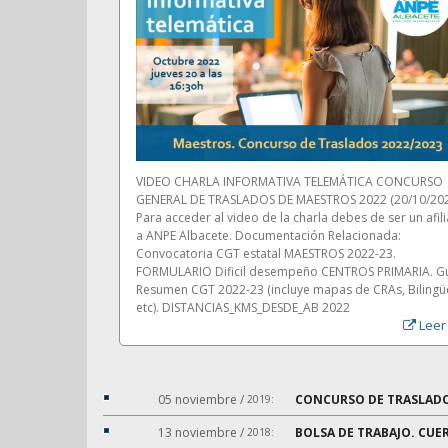
Oposiciones
Profesores
Secundaria
Cursos
Homologados
Oposiciones
Maestros
VIDEO CHARLA INFORMATIVA TELEMÁTICA CONCURSO
Primaria
GENERAL DE TRASLADOS DE MAESTROS 2022 (20/10/202
Para acceder al video de la charla debes de ser un afil
a ANPE Albacete. Documentación Relacionada:
Cursos
Consulta
Convocatoria CGT estatal MAESTROS 2022-23.
Homologados
FORMULARIO Dificil desempeño CENTROS PRIMARIA. G
Tu
Oposiciones
Resumen CGT 2022-23 (incluye mapas de CRAs, Bilingü
Posición
etc). DISTANCIAS_KMS_DESDE_AB 2022
Maestros
en
Leer
Infantil
la
Lista
Oferta
de
05 noviembre /
CONCURSO DE TRASLADOS
2019:
Formativa
Interinos
Completa
13 noviembre /
BOLSA DE TRABAJO. CUE
2018: