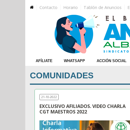
×
Contacto
Horario
Tablón de Anuncios
E
Afiliate
WhatsApp
Acción
AFÍLIATE
WHATSAPP
ACCIÓN SOCIAL
Social
COMUNIDADES
Jornadas
Educativas
Cursos
21-10-2022
Homologados
EXCLUSIVO AFILIADOS. VIDEO CHARLA
CGT MAESTROS 2022
Cursos
Homologados