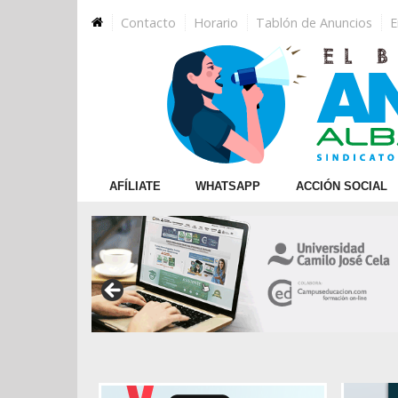
×
Contacto
Horario
Tablón de Anuncios
E
Afiliate
WhatsApp
Acción
AFÍLIATE
WHATSAPP
ACCIÓN SOCIAL
Social
Jornadas
Educativas
Cursos
Homologados
Cursos
Homologados