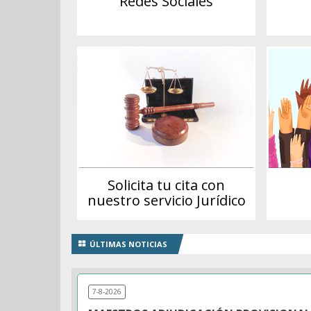
Redes Sociales
Zona
Afiliado
Solicita tu cita con
nuestro servicio Jurídico
ÚLTIMAS NOTICIAS
7-8-2026